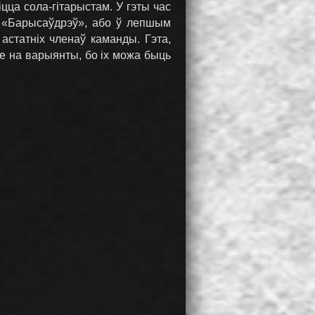
ца сола-гітарыстам. У гэты час
ці «Барысаўдрэў», або ў лепшым
астатніх членаў каманды. Гэта,
не на варыянты, бо іх можа быць