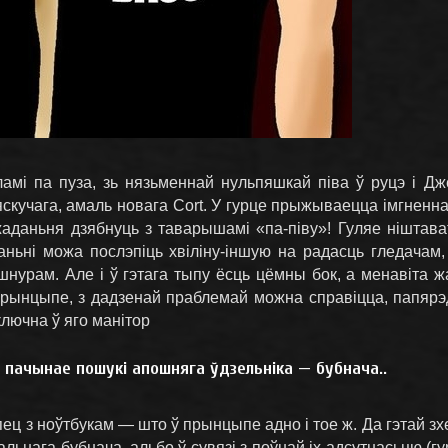
мі па пуза, зь нязьменнай нульпяшкай піва ў руцэ і Дж
скучага, амаль новага Сort. У гурце прыжываецца імгненна
жаданьня дзябнуць з таварышамі «па-піву»! Гуляе ніштава
ьні можа послэпіць хвіліну-іншую на радасць гледачам, 
шнурам. Але і ў гэтага тыпу ёсць цёмны бок, а менавіта 
У прынцыпе, з дадзенай праблемай можна справіцца, папярэ
ключна ў яго манітор
 пачынае пошукі апошняга ўдзельніка — бубнача..
ец з ноўтбукам — што ў прынцыпе адно і тое ж. Да гэтай з
ьнага бубнача, альбо ў сувязі з поўнай іх адсутнасьцю (гу