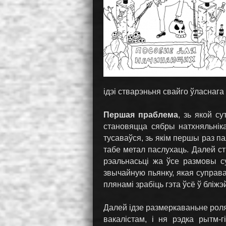
ідэі стварэньня свайго ўласнага 
Першая праблема
, зь якой с
становяцца сябры натхняльнік
тусаваўся, зь якім першы раз па
табе метал паслухаць. Далей ст
рэальнасьці жа ўсе размовы с
звычайную пьянку, якая суправ
плянамі зрабіць гэта ўсё ў блі
Далей ідзе размеркаваньне роля
вакалістам, і ня рэдка рытм-