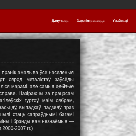
Далучыць
Зарэгістравацца
Увайсьці
кш пранік амаль ва ўсе населеныя
рт сярод металістаў заўсёды
аліся марамі, але самыя
адбітыя
 справе.
Назіраючы за працэсам
ілёўскіх гуртоў, маім сябрам,
асьцяў, выпадкаў, падзеяў праз
шылі стаць сапраўднымі багамі
эрміны і брэнды вам незнаёмыя —
2000-2007 гг.)