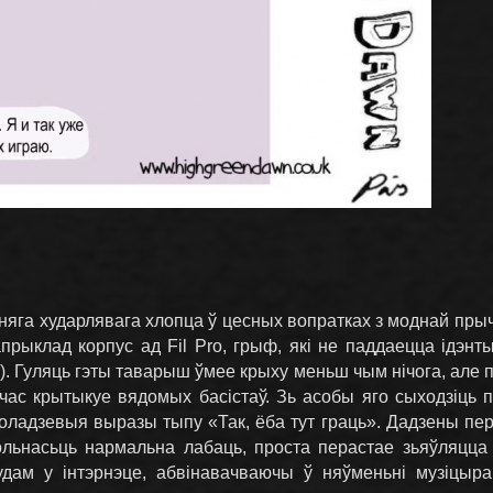
яга хударлявага хлопца ў цесных вопратках з моднай прычо
прыклад корпус ад Fil Pro, грыф, які не паддаецца ідэнтыф
. Гуляць гэты таварыш ўмее крыху меньш чым нічога, але 
 час крытыкуе вядомых басістаў. Зь асобы яго сыходзіць п
ладзевыя выразы тыпу «Так, ёба тут граць». Дадзены перса
льнасьць нармальна лабаць, проста перастае зьяўляцца
удам у інтэрнэце, абвінавачваючы ў няўменьні музіцырав