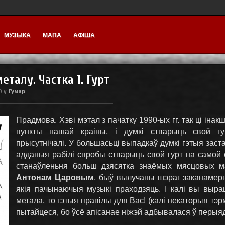
МУЗЫКА
МАПА
АФІША
еталу. Частка 1. Гурт
Гумар
20
у
Прадмова. Хэві мэтал з пачатку 1990-ых гг. так ці іна
пункты нашай краіны, і думкі стварыць свой гу
прысутнічалі. У большасьці выпадкаў думкі гэтыя заст
адданыя рабілі спробы стварыць свой гурт на самой
станаўленьня больш дзясятка знаёмых мясцовых маг
Антонам Царовым
, быў вылучаны шэраг заканамерн
якія пачынаючыя музыкі праходзяць. І калі вы выра
метала, то гэтыя правілы для Вас! (калі некаторыя т
пытайцеся, бо ўсё апісанае ніжэй адбывалася ў перыяд 