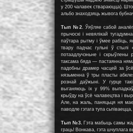
у 200 чалавек ствараюцца). Што
альбо знаходзяць жывога бубна
Тып №2
. Ўяўляе сабой аналё
прычоскі і невялікай тугадум
паўтара рытму і ўмее рабіць, 
твару падчас гульні ў стылі
потаадлучэньне і скрыўлены 
таксама бяда — пастаянна няма 
падобны драмер часцей за ўсё
нязьменна ў тры пласты абкле
рознай даўжыні. У гурце так
выганяюць іх у 99% выпадкаў
крыўду на ўсё чалавецтва і в
Але, на жаль, паняцьця ня мае,
паводле гэтага тупа сьпіваецц
Тып №3.
Гэта мабыць самы жад
граць! Вонкава, гэта шчуплага 