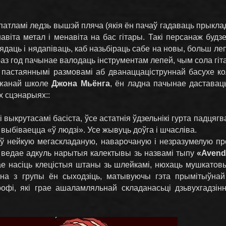
атламі ледзь вышэй пляча (якія ён пачаў гадаваць прыкладн
віта метал і менавіта на бас гітары. Такі персанаж будз
даядаць і нядапіваць, каб назьбіраць сабе на новы, больш л
праз год пачынае валодаць інструментам лепей, чым сола гіт
 пастаяннымі размовамі аб дванаццаціструннай басухе ко
джанай школе
Джона Мьёнга
, ён ладна пачынае даставаць 
х сцэнарыях::
выкрутасамі басіста, ўсе астатнія ўдзельнікі гурта падцяг
 выбіваецца «ў людзі». Усе жывуць доўга і шчасліва.
 ў нейкую мегаскладаную, наварочаную і незразумелую п
 ведае адкуль нарытыя калектывы зь назвамі тыпу
«Avend
ае насіць клецістыя штаны зь шлейкамі, нюхаць мушкатов
льна з групы ён сыходзіць, матывуючы гэта прымітыўнай
офі, які грае ашаламляльнай складанасьці дзьвухгадзін