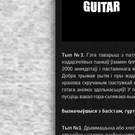
Тып №3.
Гэта таварыш з патла
нэдарэчлівых панкаў ўзамен бля
2000 анекдотаў і пастаяннага 
Добра трымае рытм і пры жадан
хранова скручаным ізастужкай 
гэтага аніякіх здольнасьцяў! 
пусціць вакал гора-сьпявака вы
Вызначыўшыся з басістам, гурт
Тып №1
. Драммашына або хлоп
страціўшы надзею знайсці нармал