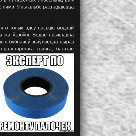
ўсё няма. Яны альбо распадаюцца
 яго толькі адсутнасьцю моднай
м жа ўзроўні. Ведае прыкладна
бных бубначоў зьяўляецца выраз
ралетарскага сьцяга, багатае