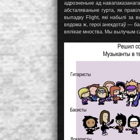
адрозненьне ад навапаказанага
абсталяваньне гурта, як праві
выпадку Flight, які набылі за
вядома ж, героі анекдотаў — ба
вялікае мноства. Мы вылучым 