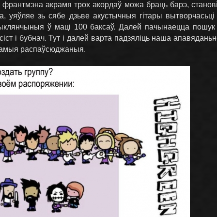
 франтмэна акрамя трох акордаў можа браць барэ, становіц
ла, уяўляе зь сябе дзьве акустычныя гітары вытворчась
 выклянчыныя ў маці 100 баксаў. Далей пачынаецца пошук 
сіст і бубнач. Тут і далей варта падзяліць наша апавядань
самыя распаўсюджаныя.