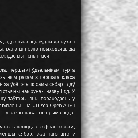
м, адрошчваюць кудлы да вуха, і
цы; рана ці позна прыходзяць да
аглядзе мы і спынімся.
ла, першымі ўдзельнікамі гурта
зь якім разам з першага класа
й за ўсё гэты ж самы сябар і даў
тычны накірунак, назву і г.д. У
іну-паўтары яны пераходзяць у
упленьні на «Tusca Open Air» і
 — у разлік нават не прымаюцца!
ычна становіцца яго франтмэнам,
 лепшы сябар, з-за таго што ў