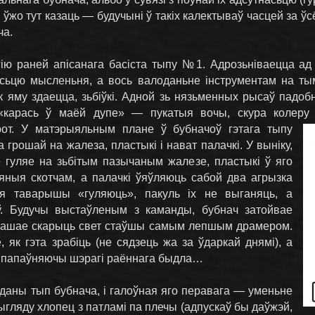
 ўжо тут казаць — будучыні ў такіх калектываў часцей за 
ча.
гію раней апісанага басіста тыпу №1. Адрозьніваецца ад
насьцю мысленьня, а вось валоданьне інструментам на ты
як яму здаецца, зьбіўкі. Адной зь нязьменных рысаў падо
 «карась ў маёй дупе» — пукатыя вочы, скура колеру п
рот.
У матэрыяльным плане ў бубначоў гэтага тыпу
грошай на жалеза, пластыкі і нават палачкі. У выніку,
 гуляе на зьбітым пазычаным жалезе, пластыкі ў яго
яныя скотчам, а палачкі ўяўляюць сабой два агрызка
ія таварышы «гуляюць», пакуль іх не выганяць, а
. Будучы выстаўленым з каманды, бубнач затойвае
ырашае скарыць свет стаўшы самым лепшым драмером.
 як гэта зрабіць (не сядзець жа за ўдаркай днямі), а
а, папаўняючы шэрагі раённага быдла…
аны тып бубнача, і галоўная яго перавага — уменьне
выгляду хлопец з патламі па плечы (адпускаў бы даўжэй,