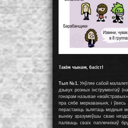
Такім чынам, басіст!
Тып №1.
Уяўляе сабой малалетн
дзьвух розных інструментаў (на
гонарам называе «майстравых»)
пра сябе меркаваньня, і ўвесь
перастаюць зьлятаць модныя мо
выніку зразумеўшы сваю няздо
паліваць сваіх паплечнікаў бр