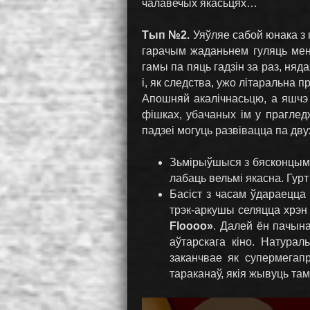
чалавечых якасьцях…
Тып №2.
Уяўляе сабой юнака з п
гарачым жаданьнем гуляць мена
гамы па пяць гадзін за раз, ня
і, як следства, ужо літаральна 
Апошняй акалічнасьцю, а яшчэ
фішках, убачаных ім у прагле
падзеі могуць развівацца па дву
Зьмірыўшыся з бясконцымі 
лабаць вельмі якасна. Гурт
Басіст з часам ўдараецца
трэк-аркушы селяцца хрэн
Floooo»
. Далей ён пачын
аўтарскага кіно. Натура
заканчвае як супермегапр
тараканаў, якія жывуць там