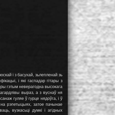
скай і з басухай, зьлепленай зь
ікацыі, і які гаспадар гітары з
пры гэтым неверагодна высокага
агардлівы выраз, а з вуснаў ня
наж гуляе ў гурце нядоўга, і ў
 на рэпетыцыях, затое пачынае
аць, вузкасьці думкі і агідных