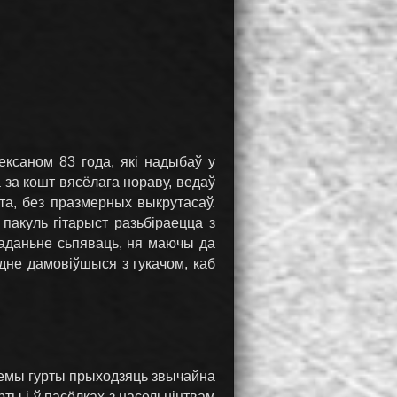
ексаном 83 года, які надыбаў у
 за кошт вясёлага нораву, ведаў
та, без празмерных выкрутасаў.
пакуль гітарыст разьбіраецца з
жаданьне сьпяваць, ня маючы да
дне дамовіўшыся з гукачом, каб
хемы гурты прыходзяць звычайна
рты і ў пасёлках з насельніцтвам