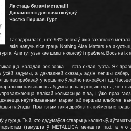
Як стаць багамі метала!!!
Дапаможнік для пачаткоўцаў.
Частка Першая. Гурт
Так здарылася, што 98% асобаў, якія захапіліся метала
якія навучыліся граць Nothing Alsе Mаtters на акусты
гурта. Але тут узьнікае шмат нюансаў і праблем. Вось на іх 
утыкаецца маладая рок зорка — гэта склад гурта. Як праві
а ўсёй задумы, а дакладней сказаць адзін лепшы сябар, 
ліць паспрабаваў, упершыню ў лайно нажраўся і г.д. Часьце
варальнікі пачынаюць абдумваць канцэпцыю гурта, яе стыліс
управаджаюцца вялікай колькасьцю піва, і ўжо праз гадз
аджаецца неўтаймаванымі марамі аб першым альбоме, выст
жэйшыя паўгады. Пры гэтым такія дробязі як няўменьне граць
ў у гурце. Тый, хто дадумаўся стварыць калектыў, аўтамат
гітарыстам (тамушта ў METALLICA менавіта так), а яго