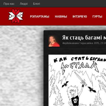
Пра нас
Людзі
Блогі
РЭПАРТАЖЫ
НАВІНЫ
ІНТЭРВ'Ю
ГУРТЫ
Як стаць багамі м
Апублікавана
1 красавіка 2015, 23: