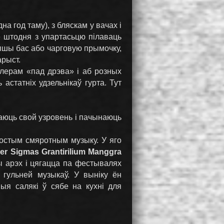
а год таму), з бляскам у вачах і
е штодня з упартасьцю пілаваць
епшы бас або чарговую прымочку,
арыст.
лерам «пад дрэва» і аб розных
астатніх удзельнікаў гурта. Тут
ваюць свой узровень і пачынаюць
ростым смяротным музыку. У яго
er Sigmаs Grantirilium Manggra
ы арэх і цягацца па фестывалях
 гульней музыкаў. У выніку ён
ныя салякі ў сябе на кухні для