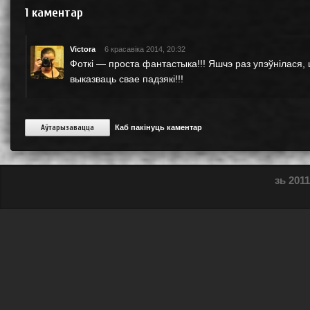
1
каментар
Victora
6 красавіка 2014, 20:32
Фоткі — проста фантастыка!!! Яшчэ раз упэўнілася, 
выказваць свае падзякі!!!
Аўтарызавацца
Каб пакінуць каментар
зь 2011