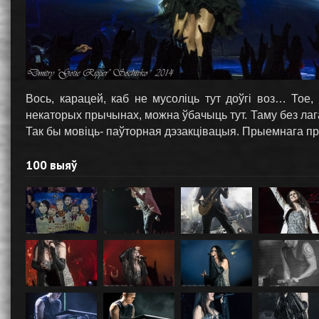
Вось, карацей, каб не мусоліць тут доўгі воз… Тое
некаторых прычынах, можна ўбачыць тут. Таму без лага
Так бы мовіць- паўторная дэзакцівацыя. Прыемнага пр
100 выяў