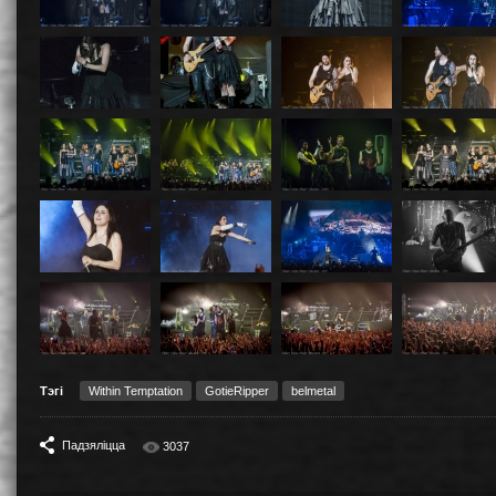
Тэгі
Within Temptation
GotieRipper
belmetal
Падзяліцца
3037