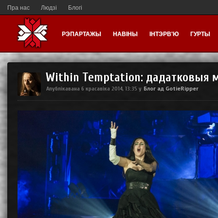
Пра нас
Людзі
Блогі
РЭПАРТАЖЫ
НАВІНЫ
ІНТЭРВ'Ю
ГУРТЫ
Within Temptation: дадатковыя
Блог ад GotieRipper
Апублікавана
6 красавіка 2014, 13:35
у